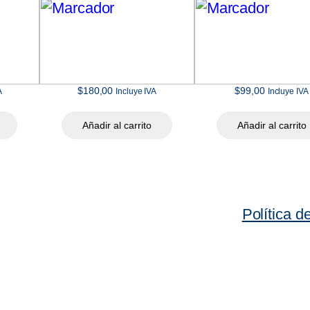
r
u
n
C
$
180,00
$
99,00
A
Incluye IVA
Incluye IVA
a
m
Añadir al carrito
Añadir al carrito
b
i
o
c
Política d
a
n
t
i
d