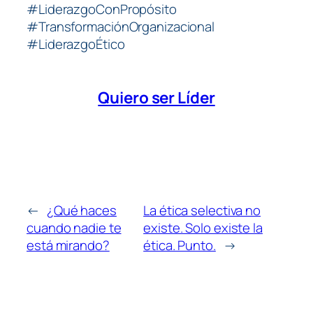
#LiderazgoConPropósito
#TransformaciónOrganizacional
#LiderazgoÉtico
Quiero ser Líder
←
¿Qué haces
La ética selectiva no
cuando nadie te
existe. Solo existe la
está mirando?
ética. Punto.
→