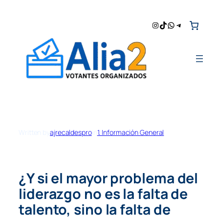
Saltar
al
Instagram
TikTok
WhatsApp
Telegram
contenido
Written by
ajrecaldespro
in
1. Información General
¿Y si el mayor problema del
liderazgo no es la falta de
talento, sino la falta de