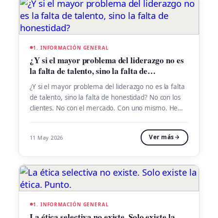
1. INFORMACIÓN GENERAL
¿Y si el mayor problema del liderazgo no es
la falta de talento, sino la falta de
honestidad?
¿Y si el mayor problema del liderazgo no es la falta
de talento, sino la falta de honestidad? No con los
clientes. No con el mercado. Con uno mismo. He
trabajado en telecomunicaciones, en gestión
pública, en consultoría. He coordinado proyectos
Ver más
11 May 2026
con organismos internacionales y liderado equipos
en entornos de alta presión. Y en todos […]
1. INFORMACIÓN GENERAL
La ética selectiva no existe. Solo existe la