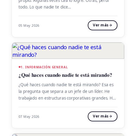
propio. Algunas veces casi lo logré. Otras, perdí
todo. Lo que nadie te dice…
Ver más
05 May 2026
1. INFORMACIÓN GENERAL
¿Qué haces cuando nadie te está mirando?
¿Qué haces cuando nadie te está mirando? Esa es
la pregunta que separa a un jefe de un líder. He
trabajado en estructuras corporativas grandes. He
visto reuniones de cierre de mes donde los
números «se ajustan». He visto promesas que se
Ver más
07 May 2026
hacen el lunes y se olvidan el miércoles. He visto
personas brillantes destruir […]