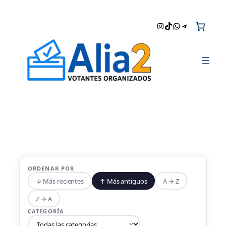
Saltar
al
Instagram
TikTok
WhatsApp
Telegram
contenido
ORDENAR POR
↓ Más recientes
↑ Más antiguos
A → Z
Z → A
CATEGORÍA