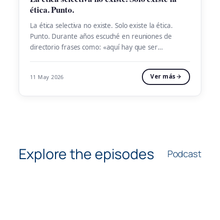
ética. Punto.
La ética selectiva no existe. Solo existe la ética.
Punto. Durante años escuché en reuniones de
directorio frases como: «aquí hay que ser
pragmático» o «los negocios son los negocios».
Como si el mundo de las empresas tuviera sus
Ver más
11 May 2026
propias reglas morales. Como si uno pudiera ser
íntegro en casa y flexible en la oficina. […]
Explore the episodes
Podcast