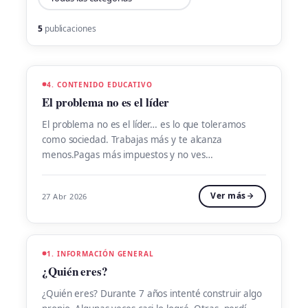
5
publicaciones
4. CONTENIDO EDUCATIVO
El problema no es el líder
El problema no es el líder… es lo que toleramos
como sociedad. Trabajas más y te alcanza
menos.Pagas más impuestos y no ves
resultados.Votas una y otra vez por el menos malo,
pero nada cambia. ¿Qué diferencia a un líder que
Ver más
27 Abr 2026
libera de un líder que esclaviza? No es carisma.No
es inteligencia.No es posición. Es […]
1. INFORMACIÓN GENERAL
¿Quién eres?
¿Quién eres? Durante 7 años intenté construir algo